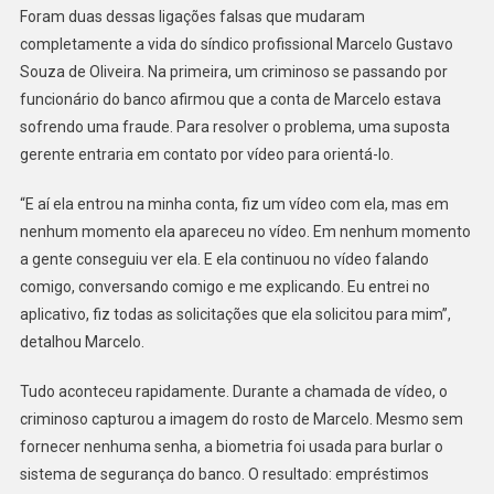
Em
Foram duas dessas ligações falsas que mudaram
Videochamadas
completamente a vida do síndico profissional Marcelo Gustavo
E
Souza de Oliveira. Na primeira, um criminoso se passando por
Invadem
funcionário do banco afirmou que a conta de Marcelo estava
Contas
sofrendo uma fraude. Para resolver o problema, uma suposta
Das
gerente entraria em contato por vídeo para orientá-lo.
Vítimas
“E aí ela entrou na minha conta, fiz um vídeo com ela, mas em
nenhum momento ela apareceu no vídeo. Em nenhum momento
a gente conseguiu ver ela. E ela continuou no vídeo falando
comigo, conversando comigo e me explicando. Eu entrei no
aplicativo, fiz todas as solicitações que ela solicitou para mim”,
detalhou Marcelo.
Tudo aconteceu rapidamente. Durante a chamada de vídeo, o
criminoso capturou a imagem do rosto de Marcelo. Mesmo sem
fornecer nenhuma senha, a biometria foi usada para burlar o
sistema de segurança do banco. O resultado: empréstimos