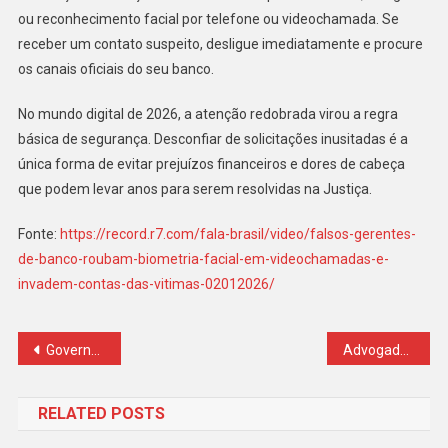
ou reconhecimento facial por telefone ou videochamada. Se
receber um contato suspeito, desligue imediatamente e procure
os canais oficiais do seu banco.
No mundo digital de 2026, a atenção redobrada virou a regra
básica de segurança. Desconfiar de solicitações inusitadas é a
única forma de evitar prejuízos financeiros e dores de cabeça
que podem levar anos para serem resolvidas na Justiça.
Fonte:
https://record.r7.com/fala-brasil/video/falsos-gerentes-
de-banco-roubam-biometria-facial-em-videochamadas-e-
invadem-contas-das-vitimas-02012026/
Navegação
Governo do Estado implementa biometria para identificação de apenados em 100% das prisões de regime fechado no Estado
Advogada é presa em flagrante por furto de champanhe em Copacabana
de
RELATED POSTS
Post