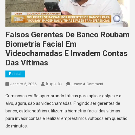
Falsos Gerentes De Banco Roubam
Biometria Facial Em
Videochamadas E Invadem Contas
Das Vítimas
Policial
Impakto
On
Janeiro 5, 2026
Leave A Comment
Falsos
Criminosos estão aprimorando táticas para aplicar golpes e o
Gerentes
alvo, agora, são as videochamadas. Fingindo ser gerentes de
De
banco, estelionatários utilizam a biometria facial das vítimas
Banco
para invadir contas e realizar empréstimos vultosos em questão
Roubam
Biometria
de minutos.
Facial