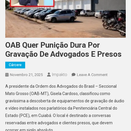
OAB Quer Punição Dura Por
Gravação De Advogados E Presos
Cárcere
Impakto
On
Novembro 21, 2025
Leave A Comment
OAB
A presidente da Ordem dos Advogados do Brasil – Seccional
Quer
Mato Grosso (OAB-MT), Gisela Cardoso, classificou como
Punição
gravíssima a descoberta de equipamentos de gravação de áudio
Dura
e vídeo instalados nos parlatórios da Penitenciária Central do
Por
Gravação
Estado (PCE), em Cuiabá. O local é destinado a conversas
De
reservadas entre advogados e clientes presos, que devem
Advogados
ocorrer em sigilo absoluto.