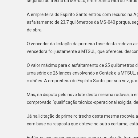
segundo do trecho da MS-040, entre Santa Rita do Pardo 
Encont
R$
A empreiteira do Espírito Santo entrou com recurso na Ag
429
Mil
asfaltamento de 23,7 quilômetros da MS-040 porque, seg
Na
de obra.
Casa
De
O vencedor da licitação da primeira fase desta rodovia a
Presos
vencedora foi justamente a MTSUL, que ofereceu descont
O valor máximo para o asfaltamento de 25 quilômetros da
uma série de 26 lances envolvendo a Contek e a MTSUL, 
milhões. A empreiteira do Espírito Santo, por sua vez, p
Mas, na disputa pelo novo lote desta mesma rodovia, a e
comprovado “qualificação técnico-operacional exigida, de
Já na licitação do primeiro trecho desta mesma rodovia 
com base na resposta que obteve no outro certame, está 
Então, se conseguir comprovar agora que ela não tem exp