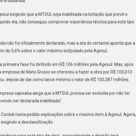
e Brasilândia.
ra
esul exigindo que a MTSUL seja inabilitada na licitação que prevê o
undo ela, não conseguiu comprovar experiência técnica para este tipo
inda não foi oficialmente declarado, mas a ata do certame aponta que a
o de 5,6% sobre o valor máximo estipulado pela Agesul.
 primeira fase foi definido em R$ 106 milhões pela Agesul. Mas, após
a empresa de Mato Grosso se ofereceu a fazer a obra por R$ 100,013
arou depois de dar como lance mínimo o valor de R$ 100,287 milhões.
mpresa capixaba alega que a MTSUL precisa ser excluída por não ter
vendo ser declarada inabilitada”.
a Contek havia pedido explicações sobre o mesmo item à Agesul. Agora,
exigindo a desclassificação.
eriência para este tipo de obra, possivelmente a decisão terá