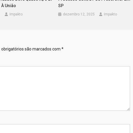
 À União
SP
6
Impakto
dezembro 12, 2025
Impakto
obrigatórios são marcados com
*