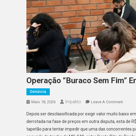
Operação “Buraco Sem Fim” En
Denúncia
Impakto
On
Maio 18, 2026
Leave A Comment
Operaç
Depois ser desclassificada por exigir valor muito baixo 
“Burac
derrotada na fase de preços em outra disputa, esta de R
Sem
tapetão para tentar impedir que uma das concorrentes pa
Fim”