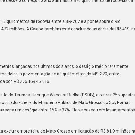
 que desde o começo do ano administra 870 quilômetros de rodovias da
13 quilômetros de rodovia entre a BR-267 e a ponte sobre o Rio
R$ 472 milhões. A Caiapó também está concluíndo as obras da BR-419, n
mentos lançadas nos últimos dois anos, o deságio médio raramente
Uma delas, a pavimentação de 63 quilômetros da MS-320, entre
tada por R$ 276.169.461,16.
eito de Terenos, Henrique Wancura Budke (PSDB), e outros 25 suposto
procurador-chefe do Ministério Público de Mato Grosso do Sul, Romão
licas seria um deságio entre 15% e 37%. Ele se baseou em levantamentos
ta excluir empreiteira de Mato Grosso em licitação de R$ 81,9 milhões n