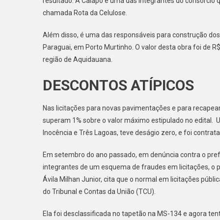
resultado. A Caiapó é uma das integrantes do consórcio
chamada Rota da Celulose.
Além disso, é uma das responsáveis para construção dos 
Paraguai, em Porto Murtinho. O valor desta obra foi de 
região de Aquidauana.
DESCONTOS ATÍPICOS
Nas licitações para novas pavimentações e para recapea
superam 1% sobre o valor máximo estipulado no edital. 
Inocência e Três Lagoas, teve deságio zero, e foi contra
Em setembro do ano passado, em denúncia contra o pref
integrantes de um esquema de fraudes em licitações, o 
Ávila Milhan Junior, cita que o normal em licitações púb
do Tribunal e Contas da União (TCU).
Ela foi desclassificada no tapetão na MS-134 e agora ten