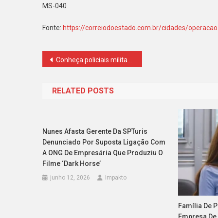
MS-040
Fonte:
https://correiodoestado.com.br/cidades/operaca
Navegação
Conheça policiais militares mais perigosos presos no Amazonas
de
RELATED POSTS
Post
Nunes Afasta Gerente Da SPTuris
Denunciado Por Suposta Ligação Com
A ONG De Empresária Que Produziu O
Filme ‘Dark Horse’
junho 12, 2026
Impakto
Família De 
Empresa De 