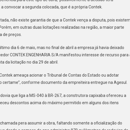
a a convocar a segunda colocada, que é a própria Contek.
da, não existe garantia de que a Contek vença a disputa, pois existe
Porém, em outras duas licitações realizadas na região, a maior parte
a de preços.
último dia 6 de maio, mas no final de abril a empresa já havia deixado
necedor CONTEK ENGENHARIA S/A manifestou interesse de recurso para 
a da licitação no dia 29 de abril.
 Contek ameaça acionar o Tribunal de Contas do Estado ou adotar
do certame”, conforme documento da empreiteira entregue na Agesul.
odovia que liga a MS-040 à BR-267, a construtora capixaba ofereceu a
receu descontos acima do máximo permitido em alguns dos itens
i chamada pera assumir a obra, faltando somente a oficialização do