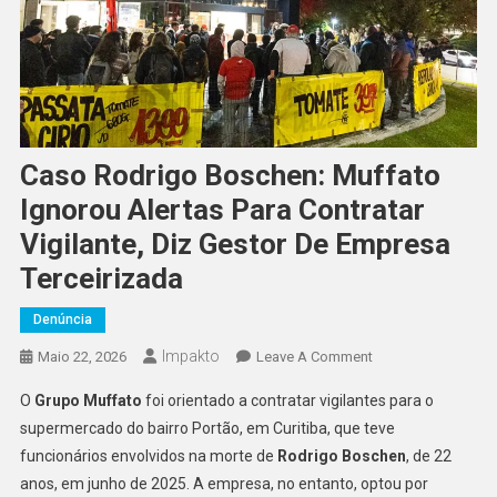
Caso Rodrigo Boschen: Muffato
Ignorou Alertas Para Contratar
Vigilante, Diz Gestor De Empresa
Terceirizada
Denúncia
Impakto
On
Maio 22, 2026
Leave A Comment
Caso
O
Grupo Muffato
foi orientado a contratar vigilantes para o
Rodrigo
supermercado do bairro Portão, em Curitiba, que teve
Boschen:
funcionários envolvidos na morte de
Rodrigo Boschen
, de 22
Muffato
anos, em junho de 2025. A empresa, no entanto, optou por
Ignorou