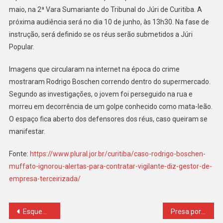
maio, na 2ª Vara Sumariante do Tribunal do Júri de Curitiba. A
próxima audiência será no dia 10 de junho, às 13h30. Na fase de
instrução, será definido se os réus serão submetidos a Júri
Popular.
Imagens que circularam na internet na época do crime
mostraram Rodrigo Boschen correndo dentro do supermercado.
Segundo as investigações, o jovem foi perseguido na rua e
morreu em decorrência de um golpe conhecido como mata-leão.
O espaço fica aberto dos defensores dos réus, caso queiram se
manifestar.
Fonte:
https://www.plural.jor.br/curitiba/caso-rodrigo-boschen-
muffato-ignorou-alertas-para-contratar-vigilante-diz-gestor-de-
empresa-terceirizada/
Navegação
Esquema internacional de tráfico usava portos gigantes de SC para mandar drogas à Europa
Presa por suspeita de ligação com o PCC, Deolane Bezerra se diz arrependida de ter votado em Lula