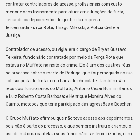
Alertas
contratar controladores de acesso, profissionais com custo
Para
menor e sem treinamento para atuar em situações de furto,
Contratar
segundo os depoimentos do gestor da empresa
Vigilante,
terceirizada
Força Rota
, Thiago Milescki, à Polícia Civil e à
Diz
Justiça.
Gestor
De
Controlador de acesso, ou vigia, era o cargo de Bryan Gustavo
Empresa
Teixeira, funcionário contratado por meio da Força Rota que
Terceirizada
estava no Muffato na noite do crime. Ele é um dos quatros réus
no processo sobre a morte de Rodrigo, que foi perseguido na rua
sob suspeita de furtar uma barra de chocolate. Também são
réus dois funcionários do Muffato, Antônio César Bonfim Barros
e Luiz Roberto Costa Barbosa; e Henrique Moreira Alves do
Carmo, motoboy que teria participado das agressões a Boschen.
O Grupo Muffato afirmou que não teve acesso aos depoimentos,
pois não é parte do processo, e que sempre instruiu e orientou o
uso de máxima cautela a seus funcionários e terceirizados, com