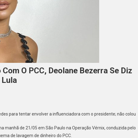
o Com O PCC, Deolane Bezerra Se Diz
 Lula
edes para tentar envolver a influenciadora com o presidente; não colou
ta
 na manhã de 21/05 em São Paulo na Operação Vérnix, conduzida pelo
squema de lavagem de dinheiro do PCC.
o