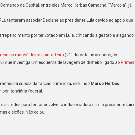
omando da Capital, entre eles Marco Herbas Camacho, “Marcola”, já
(PL), tentaram associar Deolane ao presidente Lula devido ao apoio que
e
arrependimento por ter votado em Lula, criticando a gestão e alegando
ndida
resa na manhã desta quinta-feira (21)
durante uma operação
vil
que investiga um esquema de lavagem de dinheiro ligado ao
Primei
antes da cúpula da facção criminosa, incluindo
Marco Herbas
m penitenciária federal.
am às redes para tentar envolver a influenciadora com o presidente
Luiz
imas eleições. Não colou.