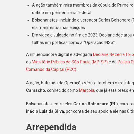
A ação também mira membros da cúpula do Primeiro C
Com
detido em penitenciária federal.
O
PCC,
Bolsonaristas, incluindo o vereador Carlos Bolsonaro 
Deolan
ela manifestou nas eleições.
Bezerra
Em vídeo divulgado no fim de 2023, Deolane declarou 
Se
falhas em políticas como a “Operação INSS”.
Diz
Arrepe
A influenciadora digital e advogada
Deolane Bezerra foi p
De
do
Ministério Público de São Paulo (MP-SP)
e da
Polícia Ci
Ter
Comando da Capital (PCC)
.
Votado
Em
A ação, batizada de Operação Vérnix, também mira integr
Lula
Camacho
, conhecido como
Marcola
, que já está preso e
Bolsonaristas, entre eles
Carlos Bolsonaro (PL)
, correr
Inácio Lula da Silva
, por conta de seu apoio a ele nas últ
Arrependida