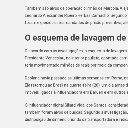
Também são alvos da operação o irmão de Marcola, Ale
Leonardo Alexsander Ribeiro Herbas Camacho. Segundo a p
foram expedidos seis mandados de prisão preventiva, al
O esquema de lavagem de 
De acordo com as investigações, o esquema de lavagem d
Presidente Venceslau, no interior paulista, apontada c
teria movimentado milhões de reais por meio da companh
Deolane havia passado as últimas semanas em Roma, na It
Ela retornou ao Brasil na quarta-feira (20), um dia an
imóveis ligados à influenciadora em Barueri e em outros 
O influenciador digital Giliard Vidal dos Santos, consider
também foram alvos de buscas. Segundo a investigação,
distribuição de dinheiro oriundo da transportadora e indi