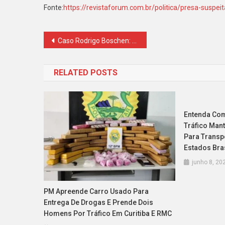
Fonte:
https://revistaforum.com.br/politica/presa-suspei
Navegação
Caso Rodrigo Boschen: Muffato ignorou alertas para contratar vigilante, diz gestor de empresa terceirizada
de
RELATED POSTS
Post
Entenda Com
Tráfico Mant
Para Transp
Estados Bra
junho 8, 20
PM Apreende Carro Usado Para
Entrega De Drogas E Prende Dois
Homens Por Tráfico Em Curitiba E RMC