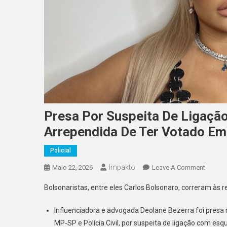
Presa Por Suspeita De Ligaçã
Arrependida De Ter Votado Em
Policial
Impakto
On
Maio 22, 2026
Leave A Comment
Presa
Bolsonaristas, entre eles Carlos Bolsonaro, correram às r
Por
Suspei
Influenciadora e advogada Deolane Bezerra foi presa
De
MP‑SP e Polícia Civil, por suspeita de ligação com e
Ligaçã