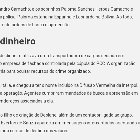
jandro Camacho, e os sobrinhos Paloma Sanches Herbas Camacho e
olícia, Paloma estaria na Espanha e Leonardo na Bolívia. Ao todo,
ém de ordens de busca e apreensão.
dinheiro
e dinheiro utilizava uma transportadora de cargas sediada em
omo empresa de fachada controlada pela cúpula do PCC. A organização
ia para ocultar recursos do crime organizado.
ália, e chegou a ter o nome incluído na Difusão Vermelha da Interpol.
tes da operação. Agentes cumpriram mandados de busca e apreensão em
endereços associados a ela.
ado filho de criação de Deolane, além de um contador ligado ao grupo,
 Everton de Souza aparecia em mensagens interceptadas orientando 
cando contas de destino dos valores.