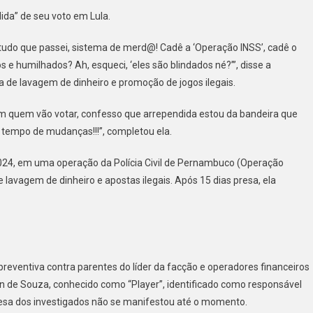
ida” de seu voto em Lula.
e tudo que passei, sistema de merd@! Cadê a ‘Operação INSS’, cadê o
 e humilhados? Ah, esqueci, ‘eles são blindados né?’”, disse a
da de lavagem de dinheiro e promoção de jogos ilegais.
m quem vão votar, confesso que arrependida estou da bandeira que
á tempo de mudanças!!!”, completou ela.
2024, em uma operação da Polícia Civil de Pernambuco (Operação
 lavagem de dinheiro e apostas ilegais. Após 15 dias presa, ela
reventiva contra parentes do líder da facção e operadores financeiros
on de Souza, conhecido como “Player”, identificado como responsável
esa dos investigados não se manifestou até o momento.