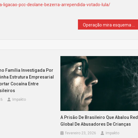
ta-ligacao-pcc-deolane-bezerra-arrependida-votado-lula/
Operação mira esquema que cobrava até R$ 80 mil para colocar celulares dentro de presídios
o Família Investigada Por
inha Estrutura Empresarial
ortar Cocaína Entre
sileiros
26
Impakto
A Prisão De Brasileiro Que Abalou Re
Global De Abusadores De Crianças
fevereiro 23, 2026
Impakto