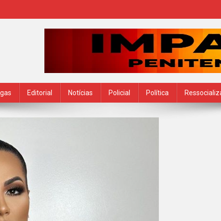
ogas
Editorial
Notícias
Policial
Política
Ressociali