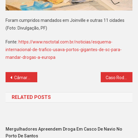
Foram cumpridos mandados em Joinville e outras 11 cidades
(Foto: Divulgação, PF)
Fonte:
https://www.nsctotal.com.br/noticias/esquema-
internacional-de-trafico-usava-portos-gigantes-de-sc-para-
mandar-drogas-a-europa
Navegação
Câmara informa ao STF que Frias não teve aval para viagem
Caso Rodrigo Boschen: Muffato ignorou alertas para contratar vigilante, diz gestor de empresa terceirizada
de
RELATED POSTS
Post
Mergulhadores Apreendem Droga Em Casco De Navio No
Porto De Santos