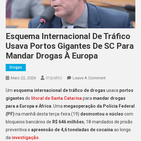
Esquema Internacional De Tráfico
Usava Portos Gigantes De SC Para
Mandar Drogas À Europa
Drogas
Impakto
On
Maio 22, 2026
Leave A Comment
Esquema
Um
esquema internacional de tráfico de drogas
usava
portos
Internacional
gigantes
do
litoral de Santa Catarina
para
mandar drogas
De
para a Europa e África
. Uma
megaoperação da Polícia Federal
Tráfico
(PF)
na manhã desta terça-feira (19)
desmontou o núcleo
Usava
com
Portos
bloqueios bancários de
R$ 646 milhões
, 18 mandados de prisão
Gigantes
preventiva e
apreensão de 4,6 toneladas de cocaína
ao longo
De
da
investigação
.