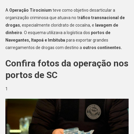
SC
Para
A
Operação Tirocinium
teve como objetivo desarticular a
Mandar
organização criminosa que atuava no t
ráfico transnacional de
Drogas
drogas
, especialmente cloridrato de cocaína, e
lavagem de
À
dinheiro
. O esquema utilizava a logística dos
portos de
Europa
Navegantes, Itapoá e Imbituba
para exportar grandes
carregamentos de drogas com destino a
outros continentes.
Confira fotos da operação nos
portos de SC
1