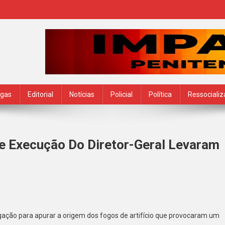
ogas
Editorial
Notícias
Policial
Política
Ressociali
 Execução Do Diretor-Geral Levaram
n
remembé:
igação para apurar a origem dos fogos de artifício que provocaram um
ogos