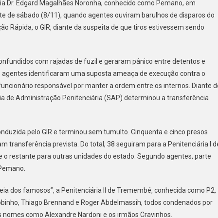
ária Dr. Edgard Magalhães Noronha, conhecido como Pemano, em
ite de sábado (8/11), quando agentes ouviram barulhos de disparos do
meaça
ção Rápida, o GIR, diante da suspeita de que tiros estivessem sendo
e
xecução
o
retor-
confundidos com rajadas de fuzil e geraram pânico entre detentos e
ral
 os agentes identificaram uma suposta ameaça de execução contra o
evaram
, funcionário responsável por manter a ordem entre os internos. Diante d
ria de Administração Penitenciária (SAP) determinou a transferência
ransferência
e
1
nduzida pelo GIR e terminou sem tumulto. Cinquenta e cinco presos
resos
transferência prevista. Do total, 38 seguiram para a Penitenciária I d
e o restante para outras unidades do estado. Segundo agentes, parte
 Pemano.
eia dos famosos”, a Penitenciária II de Tremembé, conhecida como P2,
inho, Thiago Brennand e Roger Abdelmassih, todos condenados por
 nomes como Alexandre Nardoni e os irmãos Cravinhos.