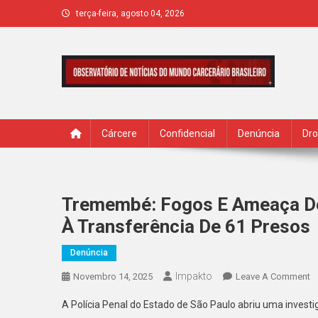
Skip
terça-feira, agosto 04, 2026
to
content
IMPAKTO
Cárcere
Confidencial
Denúncia
Dr
Tremembé: Fogos E Ameaça De
À Transferência De 61 Presos
Denúncia
Impakto
O
Novembro 14, 2025
Leave A Comment
T
A Polícia Penal do Estado de São Paulo abriu uma invest
F