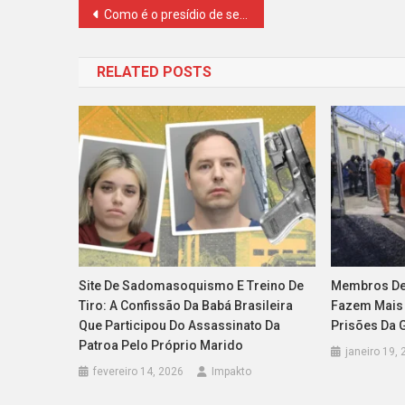
Navegação
Como é o presídio de segurança máxima para onde líderes do CV do Rio foram transferidos; veja
de
RELATED POSTS
Post
Site De Sadomasoquismo E Treino De
Membros De
Tiro: A Confissão Da Babá Brasileira
Fazem Mais 
Que Participou Do Assassinato Da
Prisões Da 
Patroa Pelo Próprio Marido
janeiro 19,
fevereiro 14, 2026
Impakto