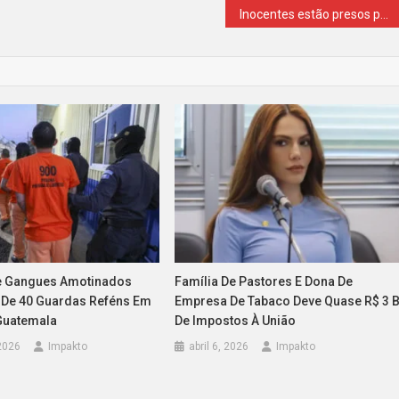
Inocentes estão presos por preguiça em obedecer ao STJ, diz ministro
 Gangues Amotinados
Família De Pastores E Dona De
De 40 Guardas Reféns Em
Empresa De Tabaco Deve Quase R$ 3 B
Guatemala
De Impostos À União
 2026
Impakto
abril 6, 2026
Impakto