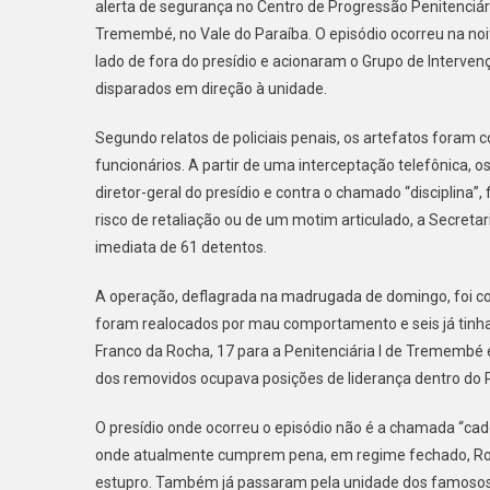
alerta de segurança no Centro de Progressão Penitenci
E
Tremembé, no Vale do Paraíba. O episódio ocorreu na no
A
lado de fora do presídio e acionaram o Grupo de Interven
D
E
disparados em direção à unidade.
D
Di
Segundo relatos de policiais penais, os artefatos foram 
Ge
funcionários. A partir de uma interceptação telefônica,
L
diretor-geral do presídio e contra o chamado “disciplina”
À
risco de retaliação ou de um motim articulado, a Secreta
T
imediata de 61 detentos.
D
6
A operação, deflagrada na madrugada de domingo, foi co
P
foram realocados por mau comportamento e seis já tinham 
Franco da Rocha, 17 para a Penitenciária I de Tremembé 
dos removidos ocupava posições de liderança dentro do
O presídio onde ocorreu o episódio não é a chamada “cad
onde atualmente cumprem pena, em regime fechado, Rob
estupro. Também já passaram pela unidade dos famosos