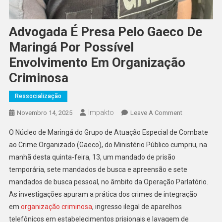
Advogada É Presa Pelo Gaeco De
Maringá Por Possível
Envolvimento Em Organização
Criminosa
Ressocialização
Impakto
On
Novembro 14, 2025
Leave A Comment
Advogada
O Núcleo de Maringá do Grupo de Atuação Especial de Combate
É
ao Crime Organizado (Gaeco), do Ministério Público cumpriu, na
Presa
manhã desta quinta-feira, 13, um mandado de prisão
Pelo
temporária, sete mandados de busca e apreensão e sete
Gaeco
De
mandados de busca pessoal, no âmbito da Operação Parlatório.
Maringá
As investigações apuram a prática dos crimes de integração
Por
em
organização criminosa
, ingresso ilegal de aparelhos
Possível
telefônicos em estabelecimentos prisionais e lavagem de