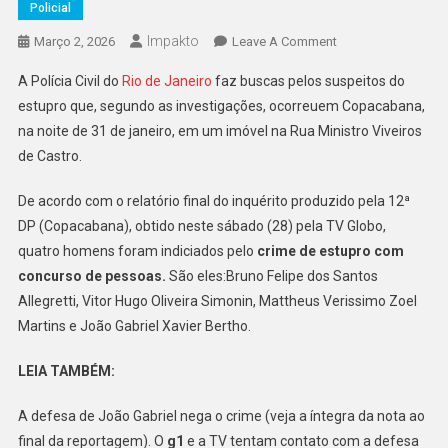
Policial
Impakto
On
Março 2, 2026
Leave A Comment
Estupro
A Polícia Civil do
Rio de Janeiro
faz buscas pelos suspeitos do
Coletivo:
estupro que, segundo as investigações, ocorreuem Copacabana,
Menor
na noite de 31 de janeiro, em um imóvel na Rua Ministro Viveiros
Perguntou
de Castro.
À
Vítima
De acordo com o relatório final do inquérito produzido pela 12ª
Se
A
DP (Copacabana), obtido neste sábado (28) pela TV Globo,
Mãe
quatro homens foram indiciados pelo
crime de estupro com
A
concurso de pessoas.
São eles:Bruno Felipe dos Santos
Vê
Allegretti, Vitor Hugo Oliveira Simonin, Mattheus Verissimo Zoel
Sem
Martins e João Gabriel Xavier Bertho.
Roupas
LEIA TAMBÉM:
A defesa de João Gabriel nega o crime (veja a íntegra da nota ao
final da reportagem). O
g1
e a TV tentam contato com a defesa