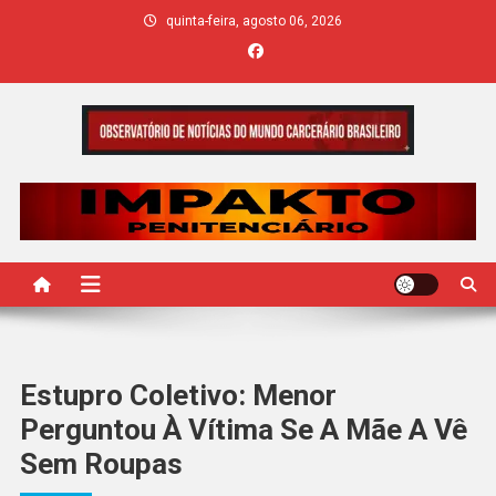
Skip
quinta-feira, agosto 06, 2026
to
content
IMPAKTO
Estupro Coletivo: Menor
Perguntou À Vítima Se A Mãe A Vê
Sem Roupas