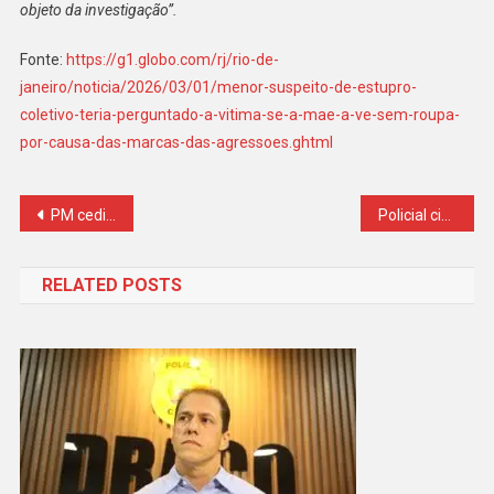
objeto da investigação”.
Fonte:
https://g1.globo.com/rj/rio-de-
janeiro/noticia/2026/03/01/menor-suspeito-de-estupro-
coletivo-teria-perguntado-a-vitima-se-a-mae-a-ve-sem-roupa-
por-causa-das-marcas-das-agressoes.ghtml
Navegação
PM cedido ao Tribunal de Justiça do Rio vazava operações para o Comando Vermelho, diz investigação da PF
Policial civil é alvo de operação do Gaeco por tráfico, lavagem de dinheiro e organização criminosa
de
RELATED POSTS
Post