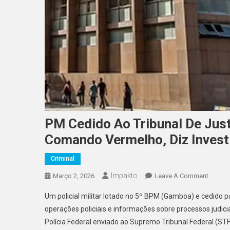
PM Cedido Ao Tribunal De Jus
Comando Vermelho, Diz Invest
Criminal
Impakto
On
Março 2, 2026
Leave A Comment
PM
Um policial militar lotado no 5º BPM (Gamboa) e cedido pa
Cedido
operações policiais e informações sobre processos judic
Ao
Polícia Federal enviado ao Supremo Tribunal Federal (STF)
Tribuna