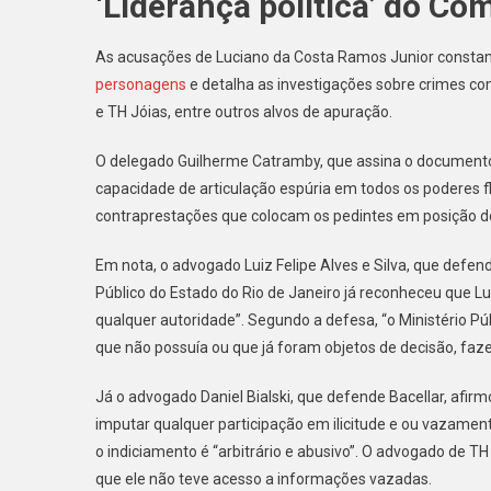
‘Liderança política’ do C
As acusações de Luciano da Costa Ramos Junior const
personagens
e detalha as investigações sobre crimes c
e TH Jóias, entre outros alvos de apuração.
O delegado Guilherme Catramby, que assina o documento, 
capacidade de articulação espúria em todos os poderes f
contraprestações que colocam os pedintes em posição de 
Em nota, o advogado Luiz Felipe Alves e Silva, que defen
Público do Estado do Rio de Janeiro já reconheceu que Lu
qualquer autoridade”. Segundo a defesa, “o Ministério P
que não possuía ou que já foram objetos de decisão, faz
Já o advogado Daniel Bialski, que defende Bacellar, afir
imputar qualquer participação em ilicitude e ou vazamen
o indiciamento é “arbitrário e abusivo”. O advogado de TH
que ele não teve acesso a informações vazadas.