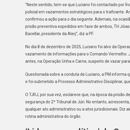
“Neste sentido, tem-se que Luciano foi contactado por Índ
policial em vazamentos estratégicos para o traficante. A
confirmou a ação para o dia seguinte. Ademais, na oca
prisão preventiva expedidos em face de ambos, TH Jóias c
Bacellar, presidente da Alerj”, diz a PF.
No dia 8 de dezembro de 2025, Luciano foi alvo da Operaçã
vazamento de informações para o Comando Vermelho. Já o
antes, na Operação Unha e Carne, suspeito de vazar para
Questionada sobre a conduta de Luciano, a PM informa q
e foi submetido a Processo Administrativo Disciplinar, 
O TJRJ, por sua vez, esclarece que, na época da prisão d
segurança do 2º Tribunal de Júri. No entanto, acrescenta
qualquer ato administrativo ou a atos jurisdicionais. Diz 
rotina administrativa do órgão.