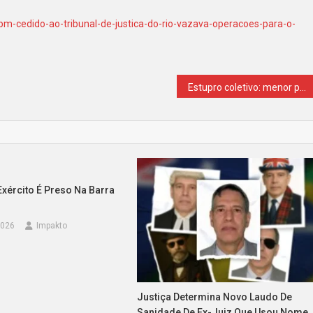
pm-cedido-ao-tribunal-de-justica-do-rio-vazava-operacoes-para-o-
Estupro coletivo: menor perguntou à vítima se a mãe a vê sem roupas
xército É Preso Na Barra
2026
Impakto
Justiça Determina Novo Laudo De
Sanidade De Ex-Juiz Que Usou Nome