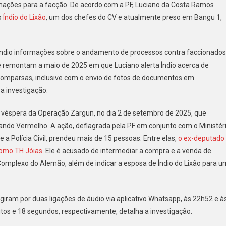
formações para a facção. De acordo com a PF, Luciano da Costa Ramos
o
Índio do Lixão
, um dos chefes do CV e atualmente preso em Bangu 1,
a Índio informações sobre o andamento de processos contra faccionados
ões
remontam a maio de 2025 em que Luciano alerta Índio acerca de
comparsas, inclusive com o envio de fotos de documentos em
a investigação.
do
ho,
 a véspera da Operação Zargun, no dia 2 de setembro de 2025, que
ndo Vermelho. A ação, deflagrada pela PF em conjunto com o Ministér
igação
e a Polícia Civil, prendeu mais de 15 pessoas. Entre elas,
o ex-deputado
como TH Jóias
. Ele é acusado de intermediar a compra e a venda de
Complexo do Alemão, além de indicar a esposa de Índio do Lixão para u
ragiram por duas ligações de áudio via aplicativo Whatsapp, às 22h52 e à
tos e 18 segundos, respectivamente, detalha a investigação.