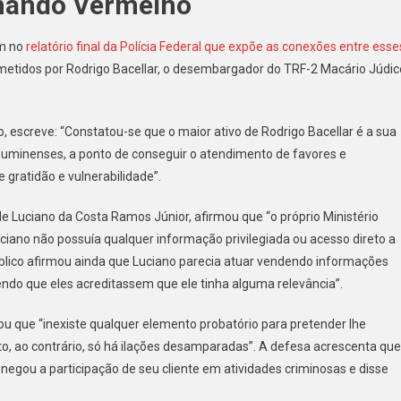
omando Vermelho
am no
relatório final da Polícia Federal que expõe as conexões entre esse
ometidos por Rodrigo Bacellar, o desembargador do TRF-2 Macário Júdic
escreve: “Constatou-se que o maior ativo de Rodrigo Bacellar é a sua
luminenses, a ponto de conseguir o atendimento de favores e
gratidão e vulnerabilidade”.
de Luciano da Costa Ramos Júnior, afirmou que “o próprio Ministério
ciano não possuía qualquer informação privilegiada ou acesso direto a
úblico afirmou ainda que Luciano parecia atuar vendendo informações
endo que eles acreditassem que ele tinha alguma relevância”.
mou que “inexiste qualquer elemento probatório para pretender lhe
to, ao contrário, só há ilações desamparadas”. A defesa acrescenta que
 negou a participação de seu cliente em atividades criminosas e disse