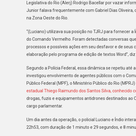
Legislativa do Rio (Alerj) Rodrigo Bacellar por vazar in
De
Justiça
Junior falava frequentemente com Gabriel Dias Oliveira, 
Do
na Zona Oeste do Rio.
Rio
Vazava
“(Luciano) utilizava sua posição no TJRJ para fornecer 
Operaç
do Comando Vermelho. Foram detectadas conversas que 
Para
processos e possíveis ações em seu desfavor e de seus 
O
elaboração pelo programa de edição de textos Word”, diz 
Coman
Vermel
Segundo a Polícia Federal, essa dinâmica se repetiu até
Diz
investigou envolvimento de agentes públicos com o Coma
Invest
Público Federal (MPF), o Ministério Público do Rio (MPRJ) 
Da
estadual Thiego Raimundo dos Santos Silva, conhecido 
PF
drogas, fuzis e equipamentos antidrones destinados ao 
cargo parlamentar.
Um dia antes da operação, o policial Luciano e Índio inte
22h53, com duração de 1 minuto e 29 segundos, e 8 minu