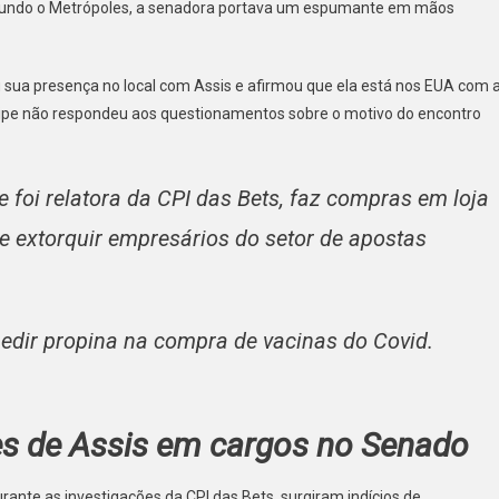
egundo o Metrópoles, a senadora portava um espumante em mãos
u sua presença no local com Assis e afirmou que ela está nos EUA com 
ta
quipe não respondeu aos questionamentos sobre o motivo do encontro
foi relatora da CPI das Bets, faz compras em loja
e extorquir empresários do setor de apostas
pedir propina na compra de vacinas do Covid.
es de Assis em cargos no Senado
urante as investigações da CPI das Bets, surgiram indícios de