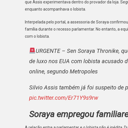
que Assis experimentava dentro do provador da loja. S
De
Luxo
enquanto acompanhava o lobista.
Com
Interpelada pelo portal, a assessoria de Soraya confirmo
Lobis
Preso
família durante o recesso parlamentar. No entanto, a e
Pela
com o lobista.
PF
URGENTE – Sen Soraya Thronike, que 
de luxo nos EUA com lobista acusado d
online, segundo Metropoles
Silvio Assis também já foi suspeito de 
pic.twitter.com/Er71Y9s9rw
S
oraya empregou familiar
A relação entre a parlamentar e o lobista não é inédita. D