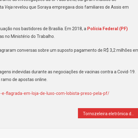
sta
Veja
revelou que Soraya empregava dois familiares de Assis em
uação nos bastidores de Brasília. Em 2018, a
Polícia Federal (PF)
s no Ministério do Trabalho.
 flagraram conversas sobre um suposto pagamento de R$ 3,2 milhões e
tagens indevidas durante as negociações de vacinas contra a Covid-19.
 ramo de apostas online.
e-e-flagrada-em-loja-de-luxo-com-lobista-preso-pela-pf/
Tornozeleira eletrônica de Silvinei Vasques é encontrada em rodoviária