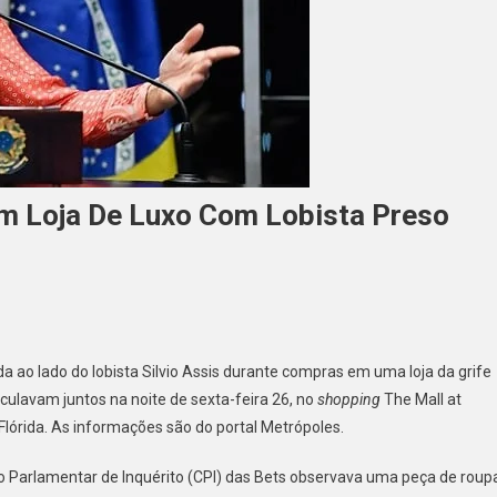
Em Loja De Luxo Com Lobista Preso
a
da ao lado do lobista Silvio Assis durante compras em uma loja da grife
icke
culavam juntos na noite de sexta-feira 26, no
shopping
The Mall at
Flórida. As informações são do portal Metrópoles.
ada
o Parlamentar de Inquérito (CPI) das Bets observava uma peça de roup