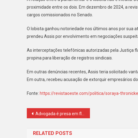
proximidade entre os dois. Em dezembro de 2024, a revi
cargos comissionados no Senado.
O lobista ganhou notoriedade nos últimos anos por sua at
prendeu Assis por envolvimento em negociações suspeita
As interceptações telefônicas autorizadas pela Justiça
propina para liberação de registros sindicais.
Em outras denúncias recentes, Assis teria solicitado van
Em outra, recebeu acusação de extorquir empresários do
Fonte:
https://revistaoeste.com/politica/soraya-thronick
Navegação
Advogada é presa em flagrante por furto de champanhe em Copacabana
de
RELATED POSTS
Post