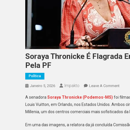
Soraya Thronicke É Flagrada 
Pela PF
Política
Impakto
On
Janeiro 5, 2026
Leave A Comment
Soray
A senadora
Soraya Thronicke (Podemos-MS)
foi filma
Thron
Louis Vuitton, em Orlando, nos Estados Unidos. Ambos cir
É
Millenia, um dos centros comerciais mais sofisticados da 
Flagr
Em
Em uma das imagens, a relatora da já concluída Comissã
Loja