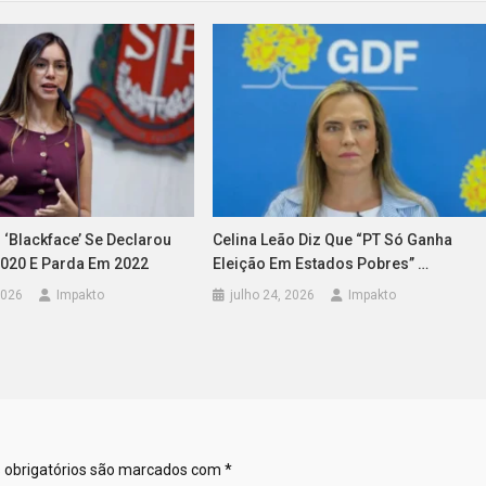
 ‘blackface’ Se Declarou
Celina Leão Diz Que “PT Só Ganha
020 E Parda Em 2022
Eleição Em Estados Pobres’’ …
2026
Impakto
julho 24, 2026
Impakto
obrigatórios são marcados com
*