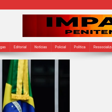
ogas
Editorial
Notícias
Policial
Política
Ressociali